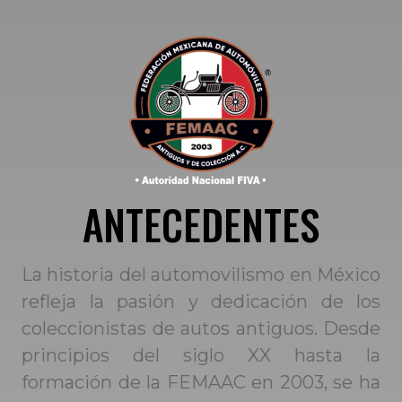
ANTECEDENTES
La historia del automovilismo en México
refleja la pasión y dedicación de los
coleccionistas de autos antiguos. Desde
principios del siglo XX hasta la
formación de la FEMAAC en 2003, se ha